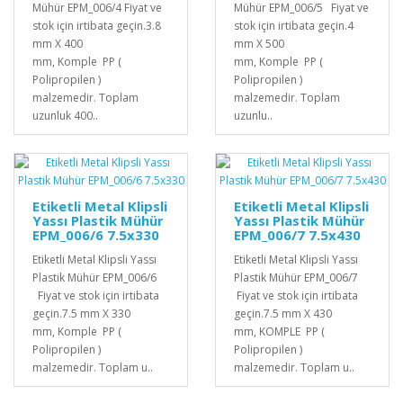
Mühür EPM_006/4 Fiyat ve
Mühür EPM_006/5 Fiyat ve
stok için irtibata geçin.3.8
stok için irtibata geçin.4
mm X 400
mm X 500
mm, Komple PP (
mm, Komple PP (
Polipropilen )
Polipropilen )
malzemedir. Toplam
malzemedir. Toplam
uzunluk 400..
uzunlu..
Etiketli Metal Klipsli
Etiketli Metal Klipsli
Yassı Plastik Mühür
Yassı Plastik Mühür
EPM_006/6 7.5x330
EPM_006/7 7.5x430
Etiketli Metal Klipsli Yassı
Etiketli Metal Klipsli Yassı
Plastik Mühür EPM_006/6
Plastik Mühür EPM_006/7
Fiyat ve stok için irtibata
Fiyat ve stok için irtibata
geçin.7.5 mm X 330
geçin.7.5 mm X 430
mm, Komple PP (
mm, KOMPLE PP (
Polipropilen )
Polipropilen )
malzemedir. Toplam u..
malzemedir. Toplam u..