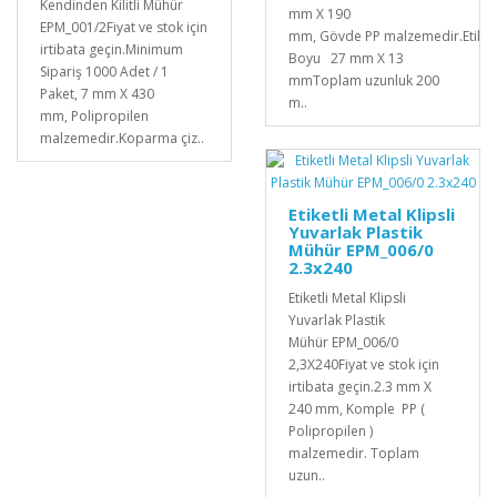
Kendinden Kilitli Mühür
mm X 190
EPM_001/2Fiyat ve stok için
mm, Gövde PP malzemedir.Etiket
irtibata geçin.Minimum
Boyu 27 mm X 13
Sipariş 1000 Adet / 1
mmToplam uzunluk 200
Paket, 7 mm X 430
m..
mm, Polipropilen
malzemedir. Koparma çiz..
Etiketli Metal Klipsli
Yuvarlak Plastik
Mühür EPM_006/0
2.3x240
Etiketli Metal Klipsli
Yuvarlak Plastik
Mühür EPM_006/0
2,3X240Fiyat ve stok için
irtibata geçin.2.3 mm X
240 mm, Komple PP (
Polipropilen )
malzemedir. Toplam
uzun..