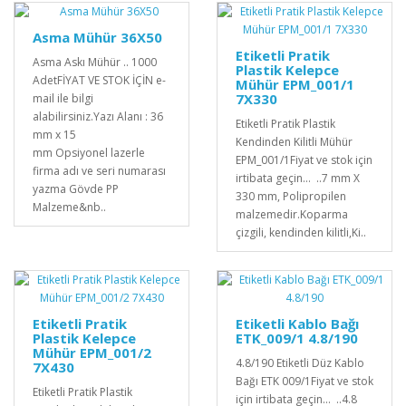
Asma Mühür 36X50
Etiketli Pratik
Asma Askı Mühür .. 1000
Plastik Kelepce
AdetFİYAT VE STOK İÇİN e-
Mühür EPM_001/1
7X330
mail ile bilgi
alabilirsiniz.Yazı Alanı : 36
Etiketli Pratik Plastik
mm x 15
Kendinden Kilitli Mühür
mm Opsiyonel lazerle
EPM_001/1Fiyat ve stok için
firma adı ve seri numarası
irtibata geçin... ..7 mm X
yazma Gövde PP
330 mm, Polipropilen
Malzeme&nb..
malzemedir. Koparma
çizgili, kendinden kilitli,Ki..
Etiketli Pratik
Etiketli Kablo Bağı
Plastik Kelepce
ETK_009/1 4.8/190
Mühür EPM_001/2
4.8/190 Etiketli Düz Kablo
7X430
Bağı ETK 009/1Fiyat ve stok
Etiketli Pratik Plastik
için irtibata geçin... ..4.8