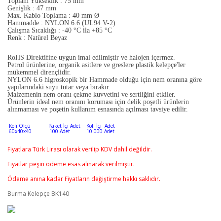
Toplam Yükseklik : 75 mm
Genişlik : 47 mm
Max. Kablo Toplama : 40 mm Ø
Hammadde : NYLON 6.6 (UL94 V-2)
Çalışma Sıcaklığı : -40 °C ila +85 °C
Renk : Natürel Beyaz
RoHS Direktifine uygun imal edilmiştir ve halojen içermez.
Petrol ürünlerine, organik asitlere ve greslere plastik kelepçe'ler
mükemmel dirençlidir.
NYLON 6.6 higroskopik bir Hammade olduğu için nem oranına göre
yapılarındaki suyu tutar veya bırakır.
Malzemenin nem oranı çekme kuvvetini ve sertliğini etkiler.
Ürünlerin ideal nem oranını koruması için delik poşetli ürünlerin
alınmaması ve poşetin kullanım esnasında açılması tavsiye edilir.
Koli Ölçü Paket İçi Adet Koli İçi Adet
60x40x40 100 Adet 10.000 Adet
Fiyatlara Türk Lirası olarak verilip KDV dahil değildir.
Fiyatlar peşin ödeme esas alınarak verilmiştir.
Ödeme anına kadar Fiyatların değiştirme hakkı saklıdır.
Burma Kelepçe BK140