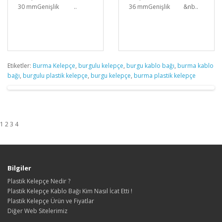
30 mmGenişlik ..
36 mmGenişlik &nb..
Etiketler:
Burma Kelepçe
,
burgulu kelepçe
,
burgu kablo bağı
,
burma kablo
bağı
,
burgulu plastik kelepçe
,
burgu kelepçe
,
burma plastik kelepçe
1 2 3 4
Bilgiler
Plastik Kelepçe Nedir ?
Plastik Kelepçe Kablo Bağı Kim Nasıl İcat Etti !
Plastik Kelepçe Ürün ve Fiyatlar
Diğer Web Sitelerimiz