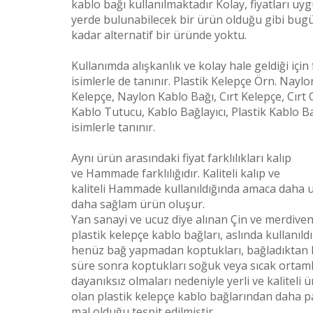
kablo bağı kullanılmaktadır Kolay, fiyatları uy
yerde bulunabilecek bir ürün olduğu gibi bug
kadar alternatif bir üründe yoktu.
Kullanımda alışkanlık ve kolay hale geldiği için 
isimlerle de tanınır. Plastik Kelepçe Örn. Naylo
Kelepçe, Naylon Kablo Bağı, Cırt Kelepçe, Cırt C
Kablo Tutucu, Kablo Bağlayıcı, Plastik Kablo Ba
isimlerle tanınır.
Aynı ürün arasındaki fiyat farklılıkları kalıp
ve
Hammade
farklılığıdır. Kaliteli kalıp ve
kaliteli
Hammade
kullanıldığında amaca daha 
daha sağlam ürün oluşur.
Yan sanayi ve ucuz diye alınan Çin ve merdiven 
plastik kelepçe kablo bağları, aslında kullanıld
henüz bağ yapmadan koptukları, bağladıktan 
süre sonra koptukları soğuk veya sıcak ortam
dayanıksız olmaları nedeniyle yerli ve kaliteli 
olan plastik kelepçe kablo bağlarından daha p
mal olduğu tespit edilmiştir.