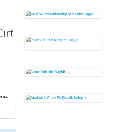
Cırt
oruz..