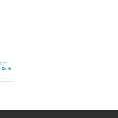
çüleri
,
ı
,
Renkli