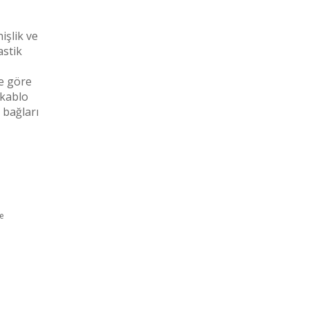
işlik ve
astik
e göre
 kablo
 bağları
çe