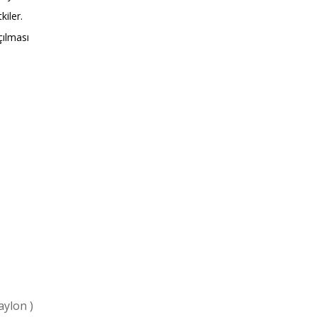
kiler.
çılması
aylon )