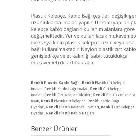
Plastik Kelepçe, Kablo Bağı çeşitleri değişik gen
uzunluklarda imalatı yapılır. Üretimi yapılan pl
kelepçe kablo bağların kullanım alanlara göre
değişmektedir. Yer ve kullanılacak mukavemet
ince veya kalın plastik kelepçe, uzun veya kısa
bağı kullanılmaktadır. Naylon plastik cırt kablo
genişledikçe ve et kalınlığı sabit tutuldukça
mukavemeti de artmaktadır.
,
Renkli Plastik Kablo Bağı
Renkli
Plastik cırt kelepçe
imalatı,
Renkli
Kablo bağı İmalatı,
Renkli
Cırt kelepçe
imalatı,
Renkli
Cırt kelepçe ölçüleri,
Renkli
Plastik cırt kelep
fiyatı,
Renkli
Plastik cırt kelepçe,
Renkli
Kablo Bağı
Fiyatları,
Renkli
Plastik Kelepçe Fiyatları,
Renkli
Cırt Kelepçe
Fiyatları,
Renkli
Plastik Kablo Bağları
Benzer Ürünler