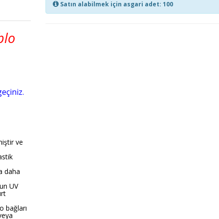
Satın alabilmek için asgari adet: 100
blo
geçiniz.
iştir ve
astik
a daha
gun UV
rt
o bağları
veya