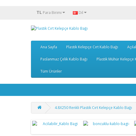
TL
Para Birimi
Dil
Ana Sayfa
Plastik Kelepçe Cırt Kablo Bağı
Açıla
Paslanmaz Çelik Kablo Bağı
Plastik Mühür Kelepçe K
Tüm Ürünler
4.8X250 Renkli Plastik Cırt Kelepçe Kablo Bağı