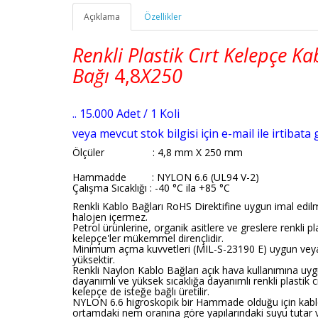
Açıklama
Özellikler
Renkli Plastik Cırt Kelepçe Ka
Bağı
4,8
X250
.. 15.000 Adet / 1 Koli
veya mevcut stok bilgisi için e-mail ile irtibata 
Ölçüler
: 4,8 mm X 250 mm
Hammadde : NYLON 6.6 (UL94 V-2)
Çalışma Sıcaklığı : -40 °C ila +85 °C
Renkli Kablo Bağları RoHS Direktifine uygun imal edilm
halojen içermez.
Petrol ürünlerine, organik asitlere ve greslere renkli pl
kelepçe'ler mükemmel dirençlidir.
Minimum açma kuvvetleri (MIL-S-23190 E) uygun vey
yüksektir.
Renkli Naylon Kablo Bağları açık hava kullanımına uy
dayanımlı ve yüksek sıcaklığa dayanımlı renkli plastik cı
kelepçe de isteğe bağlı üretilir.
NYLON 6.6 higroskopik bir Hammade olduğu için kabl
ortamdaki nem oranına göre yapılarındaki suyu tutar 