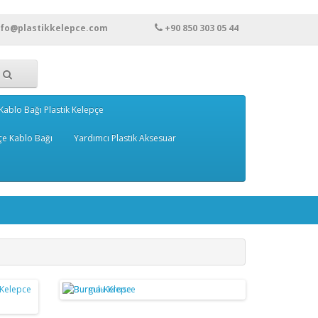
nfo@plastikkelepce.com
+90 850 303 05 44
Kablo Bağı Plastik Kelepçe
çe Kablo Bağı
Yardımcı Plastik Aksesuar