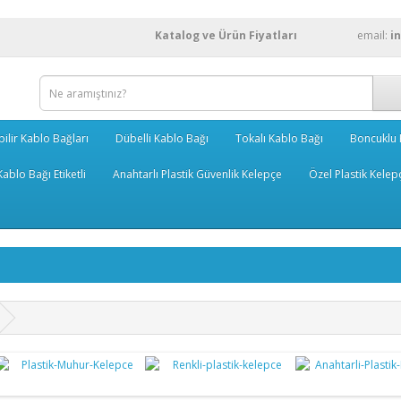
Katalog ve Ürün Fiyatları
email:
i
bilir Kablo Bağları
Dübelli Kablo Bağı
Tokalı Kablo Bağı
Boncuklu 
ablo Bağı Etiketli
Anahtarlı Plastik Güvenlik Kelepçe
Özel Plastik Kelep