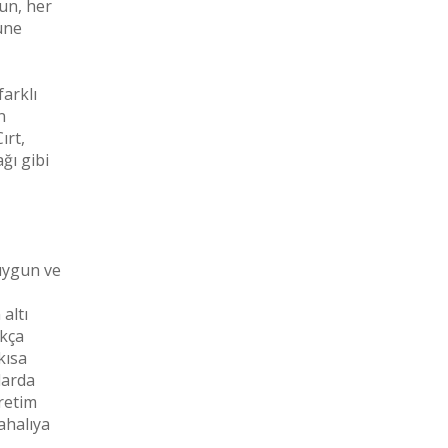
gun, her
üne
farklı
n
ırt,
ğı gibi
uygun ve
altı
ıkça
kısa
larda
üretim
ahalıya